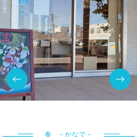
奏 －かなで－