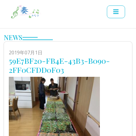
NEWS
2019年07月1日
59E7BF20-FB4E-43B3-B090-
2FF0CFDD0F03