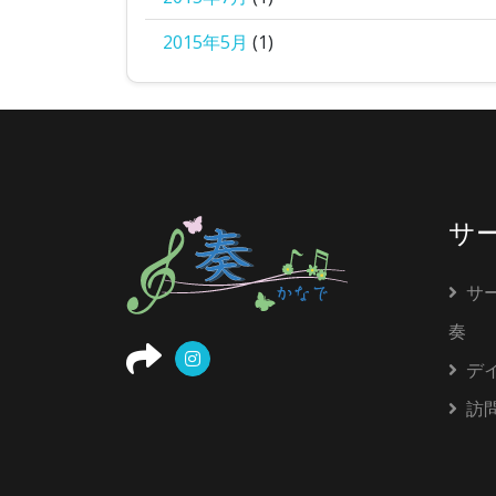
2015年5月
(1)
サ
サ
奏
デ
訪