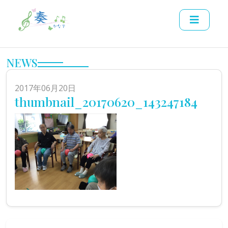
NEWS
2017年06月20日
thumbnail_20170620_143247184