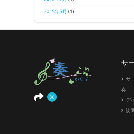
2015年5月
(1)
サ
サ
奏
デ
訪