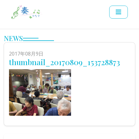
NEWS
2017年08月9日
thumbnail_20170809_153728873