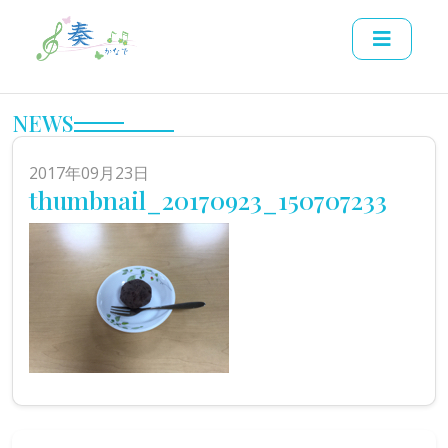
NEWS
2017年09月23日
thumbnail_20170923_150707233