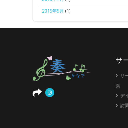
2015年5月
(1)
サ
サ
奏
デ
訪