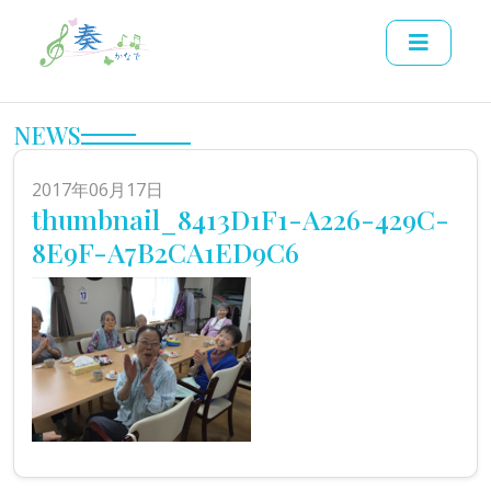
NEWS
2017年06月17日
thumbnail_8413D1F1-A226-429C-
8E9F-A7B2CA1ED9C6