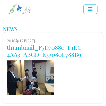
NEWS
2018年12月22日
thumbnail_F5D70880-F1EC-
4AA3-ABCD-E33080E788B9